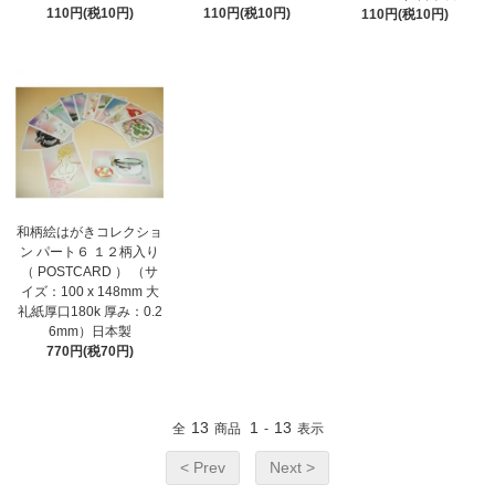
110円(税10円)
110円(税10円)
110円(税10円)
和柄絵はがきコレクショ
ン パート６ １２柄入り
（ POSTCARD ） （サ
イズ：100 x 148mm 大
礼紙厚口180k 厚み：0.2
6mm）日本製
770円(税70円)
13
1
13
全
商品
-
表示
< Prev
Next >