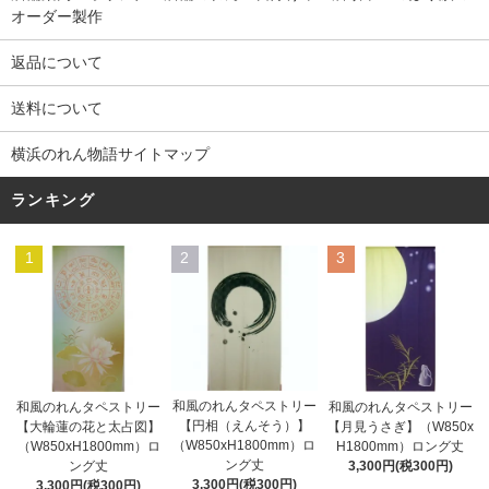
オーダー製作
返品について
送料について
横浜のれん物語サイトマップ
ランキング
1
2
3
和風のれんタペストリー
和風のれんタペストリー
和風のれんタペストリー
【円相（えんそう）】
【大輪蓮の花と太占図】
【月見うさぎ】（W850x
（W850xH1800mm）ロ
（W850xH1800mm）ロ
H1800mm）ロング丈
ング丈
ング丈
3,300円(税300円)
3,300円(税300円)
3,300円(税300円)