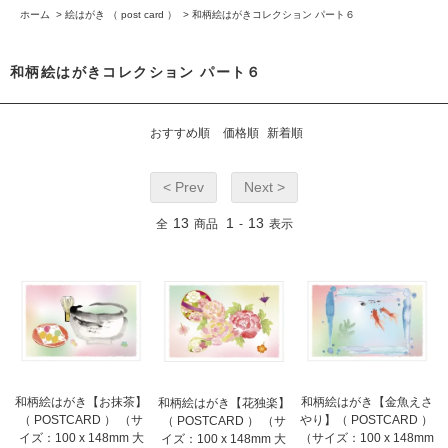
ホーム
>
絵はがき （ post card ）
>
和柄絵はがきコレクション パート６
和柄絵はがきコレクション パート６
おすすめ順
価格順
新着順
< Prev
Next >
13
1
13
全
商品
-
表示
和柄絵はがき【お抹茶】
和柄絵はがき【金魚えさ
和柄絵はがき【花独楽】
（ POSTCARD ） （サ
やり】（ POSTCARD ）
（ POSTCARD ） （サ
イズ：100 x 148mm 大
（サイズ：100 x 148mm
イズ：100 x 148mm 大