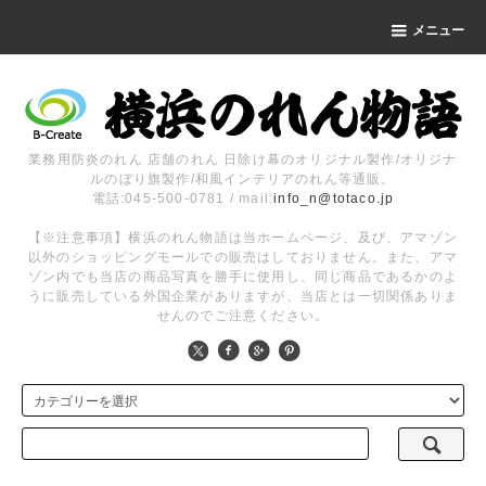
メニュー
業務用防炎のれん 店舗のれん 日除け幕のオリジナル製作/オリジナ
ルのぼり旗製作/和風インテリアのれん等通販。
電話:045-500-0781 / mail:
info_n@totaco.jp
【※注意事項】横浜のれん物語は当ホームページ、及び、アマゾン
以外のショッピングモールでの販売はしておりません。また、アマ
ゾン内でも当店の商品写真を勝手に使用し、同じ商品であるかのよ
うに販売している外国企業がありますが、当店とは一切関係ありま
せんのでご注意ください。