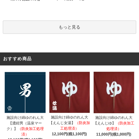
もっと見る
おすすめ商品
施設向け綿ゆのれん大
施設向け綿ゆのれん大
施設向け綿ゆのれん大
【えんじ女湯】
（防炎加
【濃紺男（温泉マー
【えんじゆ】
（防炎加工
工処理済）
ク）】
（防炎加工処理
処理済）
12,100円(税1,100円)
済）
11,000円(税1,000円)