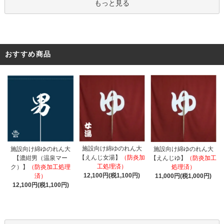
もっと見る
おすすめ商品
施設向け綿ゆのれん大
施設向け綿ゆのれん大
施設向け綿ゆのれん大
【えんじ女湯】
（防炎加
【濃紺男（温泉マー
【えんじゆ】
（防炎加工
工処理済）
ク）】
（防炎加工処理
処理済）
12,100円(税1,100円)
済）
11,000円(税1,000円)
12,100円(税1,100円)