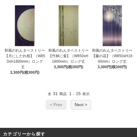
和風のれんタペストリー
和風のれんタペストリー
和風のれんタペストリー
【月にしだれ桜】（W85
【竹林に雀】（W850xH
【藤の花】（W850xH18
0xH1800mm）ロング
1800mm）ロング丈
00mm）ロング丈
丈
3,300円(税300円)
3,300円(税300円)
3,300円(税300円)
31
1
15
全
商品
-
表示
< Prev
Next >
カテゴリーから探す