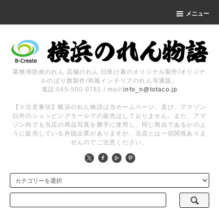
メニュー
業務用防炎のれん 店舗のれん 日除け幕のオリジナル製作/オリジナ
ルのぼり旗製作/和風インテリアのれん等通販。
電話:045-500-0781 / mail:
info_n@totaco.jp
【※注意事項】横浜のれん物語は当ホームページ、及び、アマゾン
以外のショッピングモールでの販売はしておりません。また、アマ
ゾン内でも当店の商品写真を勝手に使用し、同じ商品であるかのよ
うに販売している外国企業がありますが、当店とは一切関係ありま
せんのでご注意ください。