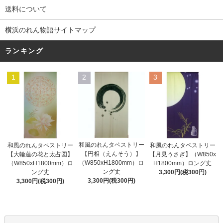
送料について
横浜のれん物語サイトマップ
ランキング
1
2
3
和風のれんタペストリー
和風のれんタペストリー
和風のれんタペストリー
【円相（えんそう）】
【大輪蓮の花と太占図】
【月見うさぎ】（W850x
（W850xH1800mm）ロ
（W850xH1800mm）ロ
H1800mm）ロング丈
ング丈
ング丈
3,300円(税300円)
3,300円(税300円)
3,300円(税300円)