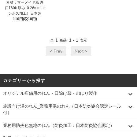
素材：マーメイド紙 厚
口160k 厚み: 0.26mm エ
ンボス加工）日本製
110円(税10円)
1
1
1
全
商品
-
表示
< Prev
Next >
カテゴリーから探す
オリジナル店舗用のれん・日除け幕・のぼり製作
施設向け湯のれん_業務用湯のれん（日本防炎協会認定シール
付）
業務用防炎色無地のれん（防炎加工：日本防炎協会認定）