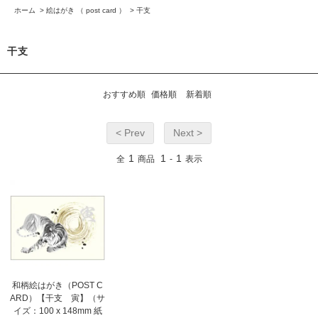
ホーム
>
絵はがき （ post card ）
>
干支
干支
おすすめ順
価格順
新着順
< Prev
Next >
1
1
1
全
商品
-
表示
和柄絵はがき（POST C
ARD）【干支 寅】（サ
イズ：100 x 148mm 紙