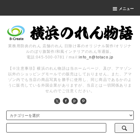
メニュー
業務用防炎のれん 店舗のれん 日除け幕のオリジナル製作/オリジナ
ルのぼり旗製作/和風インテリアのれん等通販。
電話:045-500-0781 / mail:
info_n@totaco.jp
【※注意事項】横浜のれん物語は当ホームページ、及び、アマゾン
以外のショッピングモールでの販売はしておりません。また、アマ
ゾン内でも当店の商品写真を勝手に使用し、同じ商品であるかのよ
うに販売している外国企業がありますが、当店とは一切関係ありま
せんのでご注意ください。