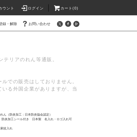
カウント
ログイン
カート(
0
)
登録・解除
お問い合わせ
インテリアのれん等通販。
ールでの販売はしておりません。
ている外国企業がありますが、当
のれん（防炎加工：日本防炎協会認定）
% 防炎加工シール付き 日本製 名入れ・ロゴ入れ可
、家紋入れ