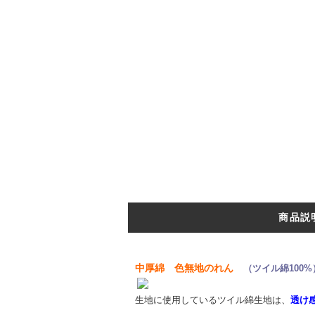
商品説
中厚綿 色無地のれん
（ツイル綿100%
生地に使用しているツイル綿生地は、
透け