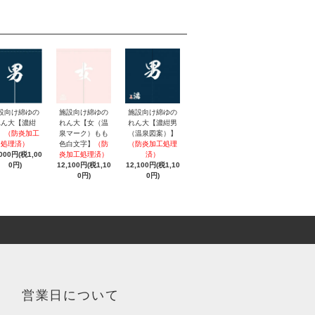
施設向け綿ゆの
設向け綿ゆの
施設向け綿ゆの
れん大【女（温
れん大【濃紺
れん大【濃紺男
泉マーク）もも
】
（防炎加工
（温泉図案）】
色白文字】
（防
処理済）
（防炎加工処理
炎加工処理済）
,000円(税1,00
済）
12,100円(税1,10
0円)
12,100円(税1,10
0円)
0円)
営業日について