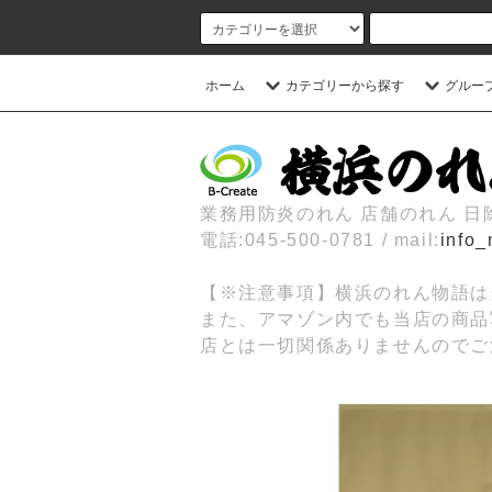
ホーム
カテゴリーから探す
グルー
業務用防炎のれん 店舗のれん 
電話:045-500-0781 / mail:
info_
【※注意事項】横浜のれん物語は
また、アマゾン内でも当店の商品
店とは一切関係ありませんのでご