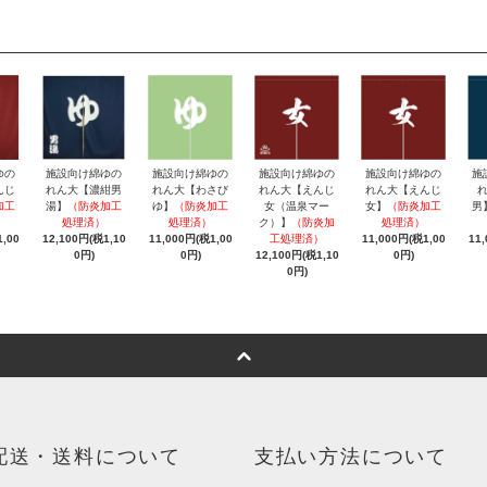
ゆの
施設向け綿ゆの
施設向け綿ゆの
施設向け綿ゆの
施設向け綿ゆの
施
んじ
れん大【濃紺男
れん大【わさび
れん大【えんじ
れん大【えんじ
加工
湯】
（防炎加工
ゆ】
（防炎加工
女（温泉マー
女】
（防炎加工
男
処理済）
処理済）
ク）】
（防炎加
処理済）
,00
12,100円(税1,10
11,000円(税1,00
工処理済）
11,000円(税1,00
11
0円)
0円)
12,100円(税1,10
0円)
0円)
配送・送料について
支払い方法について