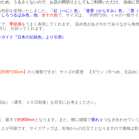
のため、うるさくないので、お店の間切りとしてもご利用いただけ、 自由に
の色彩を使用いたしました。
「紅（べに）色」「唐墨（からすみ）色」「墨（
「しろつるばみ色」他、
全十六色
で、サイズは、「約85*150」ｃｍの一般サ
てで、
季節感
をうまく表現してくれます。
染め色があざやかでありながら無
切り、仕切ってくれます。
ーガイド『日本の伝統色』より引用）
約85*150cm】
の１種類ですが、サイズの変更 【ダウン（巾つめ、丈詰め
（税込）（通常、１０日前後）を目安にお考えください。
は、最大で
約900mm
となります。また、
横に縫製で
垂れ
をつなぎ合わせてい
ことが可能です。
サイズアップは、生地からの仕立てとなりますので価格は割