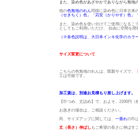
また、染め色があざやかでありながら無地
他の
色無地のれん
同様に染め色に日本古来
（せきちく）色」「
苅安（かりやす）
色」
また、染め色を使い分けてご使用になるこ
としてもご利用いただけ、 自由に空間を間
（※各色説明は、大日本インキ化学のカラ
サイズ変更について
こちらの色無地のれんは、既製サイズで、
【
工は可能です。
加工賃は、別途お見積もり差し上げます。
【巾つめ、丈詰め】で、およそ、2200円
お急ぎの場合は、ご相談ください。
尚、サイズアップに関しては、
一垂れ
の巾
丈（長さ）伸ばし
もご希望の長さに伸ばす