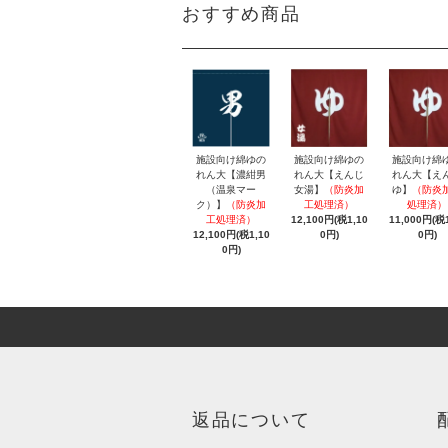
おすすめ商品
施設向け綿ゆの
施設向け綿ゆの
施設向け綿
れん大【濃紺男
れん大【えんじ
れん大【え
（温泉マー
女湯】
（防炎加
ゆ】
（防炎
ク）】
（防炎加
工処理済）
処理済）
工処理済）
12,100円(税1,10
11,000円(税1
12,100円(税1,10
0円)
0円)
0円)
返品について