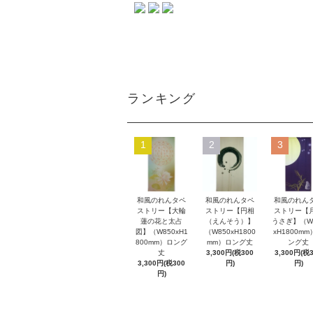
ランキング
1
2
3
和風のれんタペ
和風のれんタペ
和風のれん
ストリー【大輪
ストリー【円相
ストリー【
蓮の花と太占
（えんそう）】
うさぎ】（W
図】（W850xH1
（W850xH1800
xH1800m
800mm）ロング
mm）ロング丈
ング丈
丈
3,300円(税300
3,300円(税
3,300円(税300
円)
円)
円)