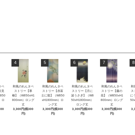
4
5
6
7
8
タペ
和風のれんタペ
和風のれんタペ
和風のれんタペ
和風のれんタペ
和
月見
ストリー【寒
ストリー【赤富
ストリー【月に
ストリー【藤の
ス
850
椿】（W850xH1
士に龍】（W850
波うさぎ】（W8
花】（W850xH1
に
m）ロ
800mm）ロング
xH1800mm）ロ
50xH1800mm）
800mm）ロング
50
丈
ング丈
ロング丈
丈
300
3,300円(税300
3,300円(税300
3,300円(税300
3,300円(税300
3,
円)
円)
円)
円)