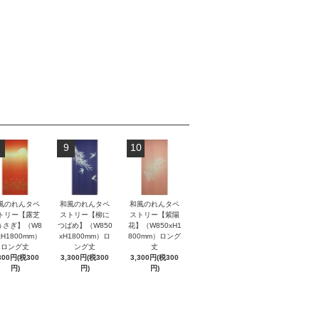
9
10
風のれんタペ
和風のれんタペ
和風のれんタペ
トリー【露芝
ストリー【柳に
ストリー【紫陽
うさぎ】（W8
つばめ】（W850
花】（W850xH1
xH1800mm）
xH1800mm）ロ
800mm）ロング
ロング丈
ング丈
丈
300円(税300
3,300円(税300
3,300円(税300
円)
円)
円)