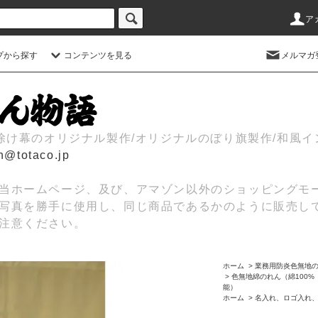
ア
プから探す
コンテンツを見る
メルマガ
日除け幕のオリジナル製作/オリジナルのぼり旗製作/和風
n@totaco.jp
当ホームページ、及び、アマゾン以外のショッピングモ
写真を勝手に使用し、同じ商品であるかのように販売し
注意ください。
ホーム
>
業務用防炎色無地
>
色無地綿のれん（綿100
能）
ホーム
>
名入れ、ロゴ入れ