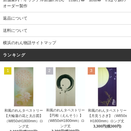
オーダー製作
返品について
送料について
横浜のれん物語サイトマップ
ランキング
1
2
3
和風のれんタペストリー
和風のれんタペストリー
和風のれんタペストリー
【円相（えんそう）】
【大輪蓮の花と太占図】
【月見うさぎ】（W850x
（W850xH1800mm）ロ
（W850xH1800mm）ロ
H1800mm）ロング丈
ング丈
ング丈
3,300円(税300円)