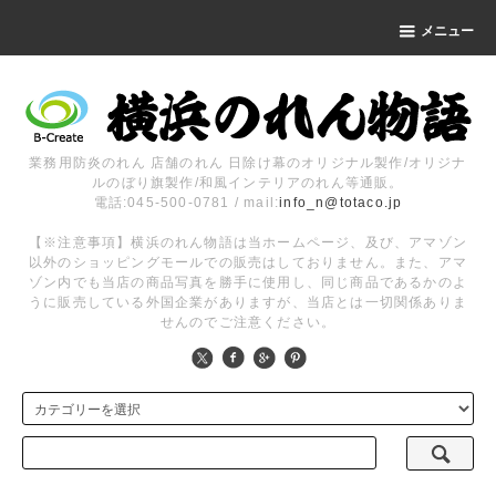
メニュー
業務用防炎のれん 店舗のれん 日除け幕のオリジナル製作/オリジナ
ルのぼり旗製作/和風インテリアのれん等通販。
電話:045-500-0781 / mail:
info_n@totaco.jp
【※注意事項】横浜のれん物語は当ホームページ、及び、アマゾン
以外のショッピングモールでの販売はしておりません。また、アマ
ゾン内でも当店の商品写真を勝手に使用し、同じ商品であるかのよ
うに販売している外国企業がありますが、当店とは一切関係ありま
せんのでご注意ください。