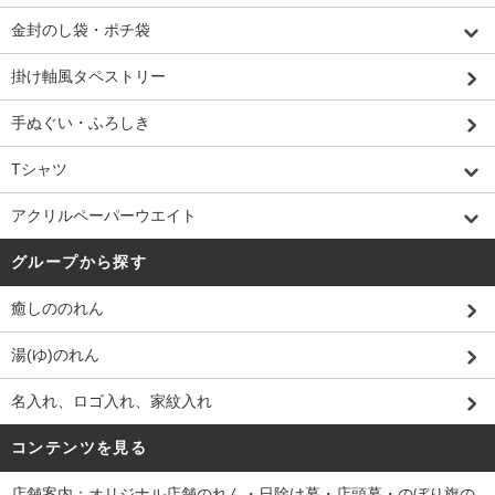
金封のし袋・ポチ袋
掛け軸風タペストリー
手ぬぐい・ふろしき
Tシャツ
アクリルペーパーウエイト
グループから探す
癒しののれん
湯(ゆ)のれん
名入れ、ロゴ入れ、家紋入れ
コンテンツを見る
店舗案内：オリジナル店舗のれん・日除け幕・店頭幕・のぼり旗の