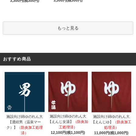
3,300円(税300円)
3,300円(税300円)
もっと見る
おすすめ商品
施設向け綿ゆのれん大
施設向け綿ゆのれん大
施設向け綿ゆのれん大
【えんじ女湯】
（防炎加
【濃紺男（温泉マー
【えんじゆ】
（防炎加工
工処理済）
ク）】
（防炎加工処理
処理済）
12,100円(税1,100円)
済）
11,000円(税1,000円)