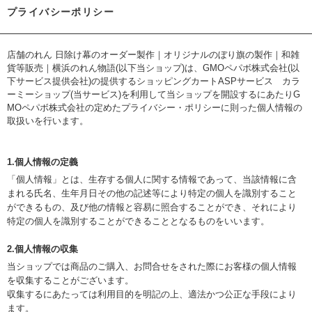
プライバシーポリシー
店舗のれん 日除け幕のオーダー製作｜オリジナルのぼり旗の製作｜和雑
貨等販売｜横浜のれん物語(以下当ショップ)は、
GMOペパボ株式会社
(以
下サービス提供会社)の提供するショッピングカートASPサービス
カラ
ーミーショップ
(当サービス)を利用して当ショップを開設するにあたりG
MOペパボ株式会社の定めた
プライバシー・ポリシー
に則った個人情報の
取扱いを行います。
1.個人情報の定義
「個人情報」とは、生存する個人に関する情報であって、当該情報に含
まれる氏名、生年月日その他の記述等により特定の個人を識別すること
ができるもの、及び他の情報と容易に照合することができ、それにより
特定の個人を識別することができることとなるものをいいます。
2.個人情報の収集
当ショップでは商品のご購入、お問合せをされた際にお客様の個人情報
を収集することがございます。
収集するにあたっては利用目的を明記の上、適法かつ公正な手段により
ます。