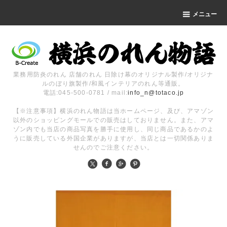
メニュー
業務用防炎のれん 店舗のれん 日除け幕のオリジナル製作/オリジナ
ルのぼり旗製作/和風インテリアのれん等通販。
電話:045-500-0781 / mail:
info_n@totaco.jp
【※注意事項】横浜のれん物語は当ホームページ、及び、アマゾン
以外のショッピングモールでの販売はしておりません。また、アマ
ゾン内でも当店の商品写真を勝手に使用し、同じ商品であるかのよ
うに販売している外国企業がありますが、当店とは一切関係ありま
せんのでご注意ください。