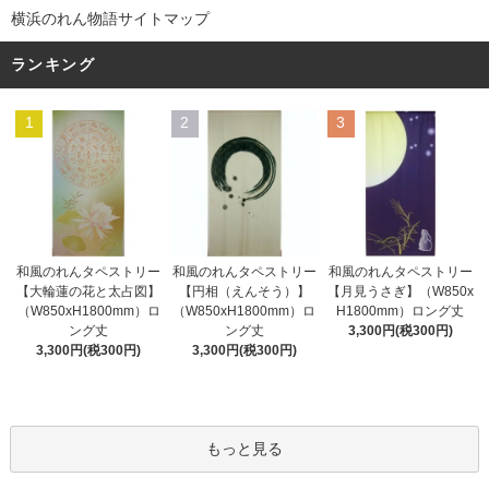
横浜のれん物語サイトマップ
ランキング
1
2
3
和風のれんタペストリー
和風のれんタペストリー
和風のれんタペストリー
【円相（えんそう）】
【大輪蓮の花と太占図】
【月見うさぎ】（W850x
（W850xH1800mm）ロ
（W850xH1800mm）ロ
H1800mm）ロング丈
ング丈
ング丈
3,300円(税300円)
3,300円(税300円)
3,300円(税300円)
もっと見る