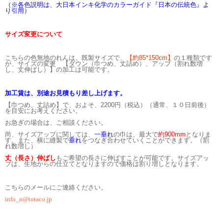
（※各色説明は、大日本インキ化学のカラーガイド『日本の伝統色』よ
り引用）
サイズ変更について
こちらの色無地のれんは、既製サイズで、
【約85*150cm】
の１種類です
が、サイズの変更 【ダウン（巾つめ、丈詰め）、アップ（割れ数増
し、丈伸ばし）】の加工は可能です。
加工賃は、別途お見積もり差し上げます。
【巾つめ、丈詰め】で、およそ、2200円（税込）（通常、１０日前後）
を目安にお考えください。
お急ぎの場合は、ご相談ください。
尚、サイズアップに関しては、
一垂れ
の巾は、最大で
約900mm
となりま
す。また、
横に縫製で
垂れ
をつなぎ合わせていくことができます。（割
れ数増し）
丈（長さ）伸ばし
もご希望の長さに伸ばすことが可能です。
サイズアッ
プは、生地からの仕立てとなりますので価格は割り増しとなります。
こちらのメールにご連絡ください。
info_n@totaco.jp