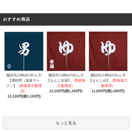
おすすめ商品
施設向け綿ゆのれん大
施設向け綿ゆのれん大
施設向け綿ゆのれん大
【えんじ女湯】
（防炎加
【濃紺男（温泉マー
【えんじゆ】
（防炎加工
工処理済）
ク）】
（防炎加工処理
処理済）
12,100円(税1,100円)
済）
11,000円(税1,000円)
12,100円(税1,100円)
もっと見る