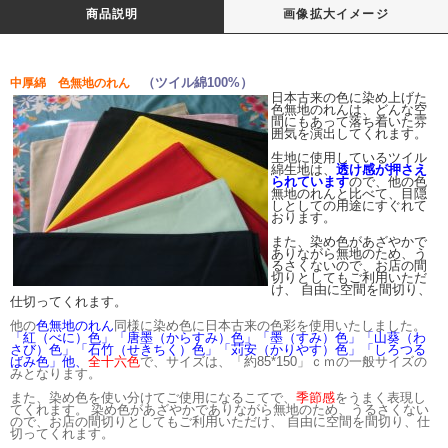
商品説明
画像拡大イメージ
（ツイル綿100%）
中厚綿 色無地のれん
日本古来の色に染め上げた
色無地のれんは、どんな空
間にもあって落ち着いた雰
囲気を演出してくれます。
生地に使用しているツイル
綿生地は、
透け感が押さえ
られています
ので、他の色
無地のれんと比べて、目隠
しとしての用途にすぐれて
おります。
また、染め色があざやかで
ありながら無地のため、う
るさくないので、お店の間
切りとしてもご利用いただ
け、 自由に空間を間切り、
仕切ってくれます。
他の
色無地のれん
同様に染め色に日本古来の色彩を使用いたしました。
「紅（べに）色」「唐墨（からすみ）色」「墨（すみ）色」「山葵（わ
さび）色」「石竹（せきちく）色」「
苅安（かりやす）
色」「しろつる
ばみ色」他、
全十六色
で、サイズは、「約85*150」ｃｍの一般サイズの
みとなります。
また、染め色を使い分けてご使用になるこてで、
季節感
をうまく表現し
てくれます。
染め色があざやかでありながら無地のため、うるさくない
ので、お店の間切りとしてもご利用いただけ、 自由に空間を間切り、仕
切ってくれます。