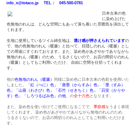
info_n@totaco.jp
TEL： 045-500-0781
日本古来の色
に染め上げた
色無地のれんは、どんな空間にもあって落ち着いた雰囲気を演出して
くれます。
生地に使用しているツイル綿生地は、
透け感が押さえられています
の
で、他の色無地のれん（暖簾）と比べて、目隠しのれん（暖簾）とし
ての用途にすぐれております。また、染め色があざやかでありながら
無地のれん（暖簾）のため、うるさくないので、お店の間切りのれん
（暖簾）としてもご利用いただけ、 自由に空間を仕切ってくれま
す。
他の
色無地のれん（暖簾）
同様に染め色に日本古来の色彩を使用いた
しました。
「紅（べに）色」「唐墨（からすみ）色」「墨（すみ）
色」「山葵（わさび）色」「石竹（せきちく）色」「苅安（かりや
す）色」「しろつるばみ色」の他、
の
全十六色
となります。
また、染め色を使い分けてご使用になるこてで、
季節感
をうまく表現
してくれます。
染め色があざやかでありながら無地のれんのため、
うるさくないので、お店の間切りのれんとしてもご利用いただけま
す。