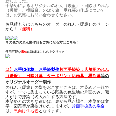
新しました。
手染めによるオリジナルのれん（暖簾）・日除けのれん
（暖簾）、横断幕、のぼり旗、垂れ幕の作成について
は、お気軽にお問い合わせください。
お見積もりはこちらのオーダーのれん（暖簾）のページ
から！
（無料）
その他ののれん製作品もご覧になる方はこちら！
使用可能な
書体
の詳細は
こちらをクリック！
２】
お手頃価格、お手軽製作
片面手捺染：
店舗用
のれん
（暖簾）、日除け幕
ターポリン：店頭幕、横断幕
等の
オリジナルオーダー製作
のれん（暖簾）の型をおこすところは、本染めと一緒で
すが、すでに染まっている既製の色生地の片面のみ、職
人が手で捺染（名入れ）する方法です。
本染めとの大きな違いは、裏から見た場合、本染めは文
字・図案等が裏抜けいたしますが、
片面手捺染の場合
は、
裏面は生地色
となります。