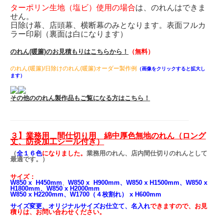
ターポリン生地（塩ビ）使用の場合
は、のれんはできま
せん。
日除け幕、店頭幕、横断幕のみとなります。表面フルカ
ラー印刷（裏面は白になります）
のれん(暖簾)のお見積もりはこちらから！
（無料）
のれん(暖簾)/日除けのれん(暖簾)オーダー製作例
（
画像をクリックすると拡大し
ます
）
その他ののれん製作品もご覧になる方はこちら！
３】業務用 間仕切り用 綿中厚色無地のれん
（ロング
丈、防炎加工シール付き）
（
全１６色
になりました。
業務用のれん、店内間仕切りのれん
として
最適です。）
サイズ：
W850 x H450mm
W850 x H900mm、
W850 x H1500mm、
W850 x
、
H1800mm、
W850 x H2000mm
W850 x H2200mm、
W1700（４枚割れ） x H600mm
サイズ変更、オリジナルサイズお仕立て、名入れ
できますので、お見
積りは、お問い合わせください。