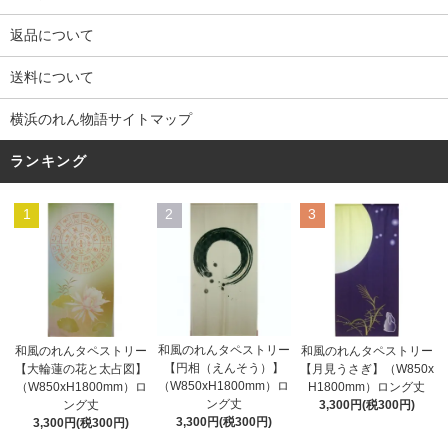
返品について
送料について
横浜のれん物語サイトマップ
ランキング
1
2
3
和風のれんタペストリー
和風のれんタペストリー
和風のれんタペストリー
【円相（えんそう）】
【大輪蓮の花と太占図】
【月見うさぎ】（W850x
（W850xH1800mm）ロ
（W850xH1800mm）ロ
H1800mm）ロング丈
ング丈
ング丈
3,300円(税300円)
3,300円(税300円)
3,300円(税300円)