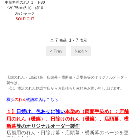
中華料理のれん２ H80
×W175cm(5巾) 綿10
0%シャーク
SOLD OUT
7
1
7
全
商品
-
表示
< Prev
Next >
店舗のれん
・日除け幕・店頭幕・横断幕・足場幕等のオリジナルオーダー
製作は、
下記、横浜のれん物語本店からお見積もり依頼をお願い申し上げます。
横浜
のれん
物語本店はこちら！
１】
日焼け、色あせに強い
本染め（両面手染め）：店舗
用
のれん
（暖簾）、日除けのれん（暖簾）
、店頭幕、横
断幕
等のオリジナルオーダー製作
店舗用のれん・日除け幕・店頭幕・横断幕のページを更