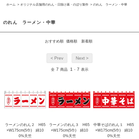
ホーム
>
オリジナル店舗用のれん・日除け幕・のぼり製作
>
のれん ラーメン・中華
のれん ラーメン・中華
おすすめ順
価格順
新着順
< Prev
Next >
7
1
7
全
商品
-
表示
ラーメンのれん２ H65
ラーメンのれん３ H65
中華そばのれん１ H65
×W175cm(5巾) 綿10
×W175cm(5巾) 綿10
×W175cm(5巾) 綿10
0%天竺
0%天竺
0%天竺