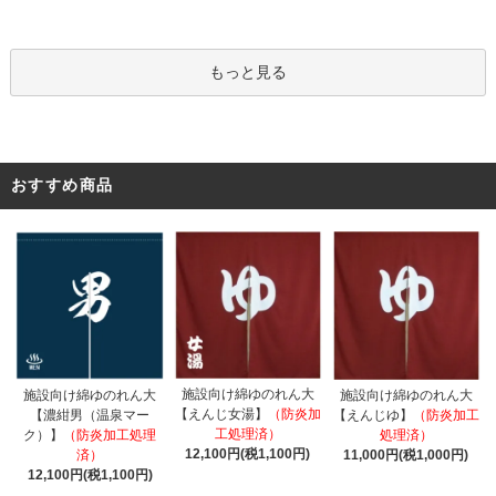
もっと見る
おすすめ商品
施設向け綿ゆのれん大
施設向け綿ゆのれん大
施設向け綿ゆのれん大
【えんじ女湯】
（防炎加
【濃紺男（温泉マー
【えんじゆ】
（防炎加工
工処理済）
ク）】
（防炎加工処理
処理済）
12,100円(税1,100円)
済）
11,000円(税1,000円)
12,100円(税1,100円)