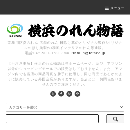
メニュー
業務用防炎のれん 店舗のれん 日除け幕のオリジナル製作/オリジナ
ルのぼり旗製作/和風インテリアのれん等通販。
電話:045-500-0781 / mail:
info_n@totaco.jp
【※注意事項】横浜のれん物語は当ホームページ、及び、アマゾン
以外のショッピングモールでの販売はしておりません。また、アマ
ゾン内でも当店の商品写真を勝手に使用し、同じ商品であるかのよ
うに販売している外国企業がありますが、当店とは一切関係ありま
せんのでご注意ください。