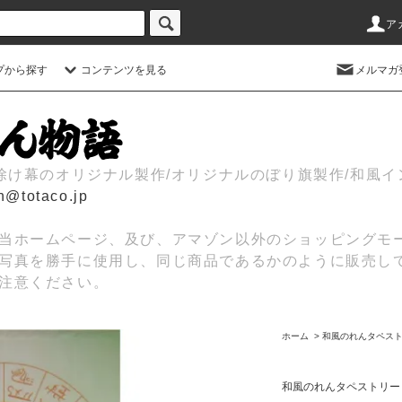
ア
プから探す
コンテンツを見る
メルマガ
日除け幕のオリジナル製作/オリジナルのぼり旗製作/和風
n@totaco.jp
当ホームページ、及び、アマゾン以外のショッピングモ
写真を勝手に使用し、同じ商品であるかのように販売し
注意ください。
ホーム
>
和風のれんタペス
和風のれんタペストリー