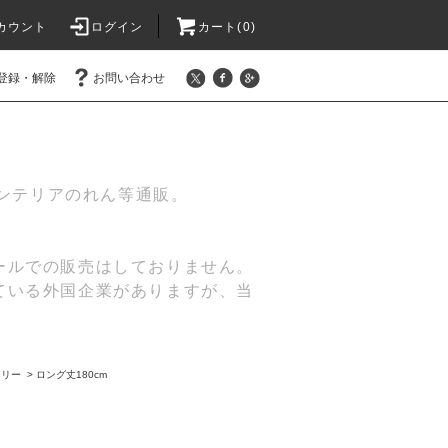
カウント
ログイン
カート(
0
)
登録・解除
お問い合わせ
インテリアのれん等通販。
ールでの販売はしておりません。
ている外国企業がありますが、当
トリー
>
ロング丈180cm