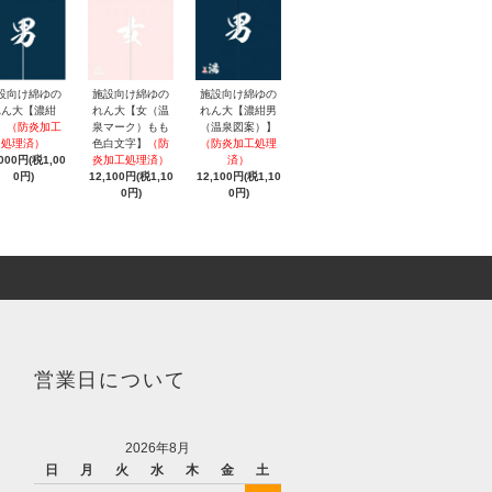
施設向け綿ゆの
設向け綿ゆの
施設向け綿ゆの
れん大【女（温
れん大【濃紺
れん大【濃紺男
泉マーク）もも
】
（防炎加工
（温泉図案）】
色白文字】
（防
処理済）
（防炎加工処理
炎加工処理済）
,000円(税1,00
済）
12,100円(税1,10
0円)
12,100円(税1,10
0円)
0円)
営業日について
2026年8月
日
月
火
水
木
金
土