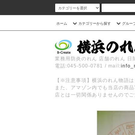
ホーム
カテゴリーから探す
グルー
業務用防炎のれん 店舗のれん 
電話:045-500-0781 / mail:
info_
【※注意事項】横浜のれん物語は
また、アマゾン内でも当店の商品
店とは一切関係ありませんのでご