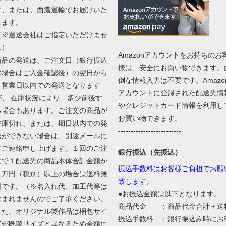
ク、または、西濃運輸でお届けいた
します。
（※運送会社はご指定いただけませ
ん）
Amazonアカウントをお持ちのお
商品の発送は、ご注文日（銀行振込
様は、安全にお買い物できます。
の場合はご入金確認後）の翌日から
倒な情報入力は不要です。Amazo
４営業日以内での発送となります
アカウントに登録された配送先情
が、 在庫状況により、多少前後す
やクレジットカード情報を利用し
る場合もあります。ご注文の商品が
お買い物できます。
在庫切れ、または、期日以内での発
-------------------------
送ができない場合は、別途メールに
てご連絡申し上げます。１回のご注
銀行振込（先振込）
文で１配送先の商品本体合計金額が
振込手数料はお客様ご負担でお願
２万円（税別）以上の場合は送料無
致します。
料です。（※名入れ代、加工代等は
●お振込金額は以下となります。
含まれませんのでご了承ください。
商品代金 ：商品代金合計＋送
また、オリジナル製作品は梱包サイ
振込手数料 ：銀行振込み時にお
ズが既製サイズと異なるため金額に