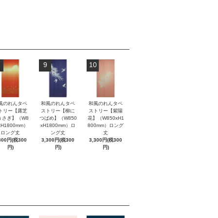
9
10
風のれんタペ
和風のれんタペ
和風のれんタペ
トリー【露芝
ストリー【柳に
ストリー【紫陽
うさぎ】（W8
つばめ】（W850
花】（W850xH1
xH1800mm）
xH1800mm）ロ
800mm）ロング
ロング丈
ング丈
丈
300円(税300
3,300円(税300
3,300円(税300
円)
円)
円)