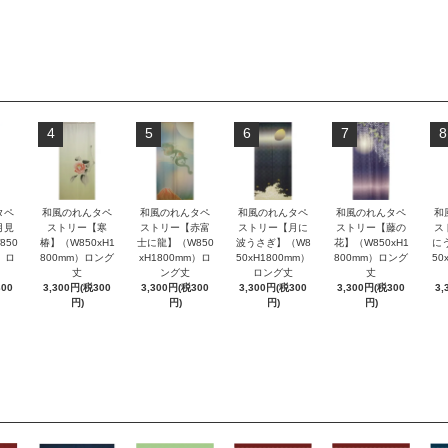
4
5
6
7
8
タペ
和風のれんタペ
和風のれんタペ
和風のれんタペ
和風のれんタペ
和
月見
ストリー【寒
ストリー【赤富
ストリー【月に
ストリー【藤の
ス
850
椿】（W850xH1
士に龍】（W850
波うさぎ】（W8
花】（W850xH1
に
m）ロ
800mm）ロング
xH1800mm）ロ
50xH1800mm）
800mm）ロング
50
丈
ング丈
ロング丈
丈
300
3,300円(税300
3,300円(税300
3,300円(税300
3,300円(税300
3,
円)
円)
円)
円)