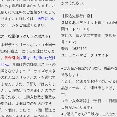
かめください。
関わらず送料は別途かかります。お
--------------------------
見積りにて送料のご連絡をいたして
【振込先銀行口座】
おります。）
詳しくは、
送料につい
ＧＭＯあおぞらネット銀行（金融
て
のペーシをご確認ください。
関コード：0310）
支店名：法人第二営業部（支店番
ポスト投函便（クリックポスト）
号：102）
日本郵便のクリックポスト（全国一
普通 1634792
律185円税込）による配達になりま
ユ）ヨコハマビークリエイト
す。
代金引換
決済はご利用いただけ
--------------------------
ません。
お届け先の郵便ポストへの
●ご入金が確認でき次第、商品を
投函となりますので、サイズが大き
送致します。
いのれんはクリックポストを選択で
ただし、発送までお時間のかかる
きません。また、手渡しではありま
品はメールにてご連絡申し上げま
せん。日時指定もできませんのでご
す。
注意ください。ご購入枚数が複数枚
（※ご入金確認まで半日～１日程
の場合は、１個口での配送ができ
日数がかかります）
ず、２個口、または、３個口配送と
●ご購入日から7日以内にご入金の
なる場合もあります。その場合は、