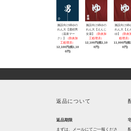
施設向け綿ゆの
施設向け綿ゆの
施設向け綿
れん大【濃紺男
れん大【えんじ
れん大【え
（温泉マー
女湯】
（防炎加
ゆ】
（防炎
ク）】
（防炎加
工処理済）
処理済）
工処理済）
12,100円(税1,10
11,000円(税1
12,100円(税1,10
0円)
0円)
0円)
返品について
返品期限
まずは、メールにてご一報くださ