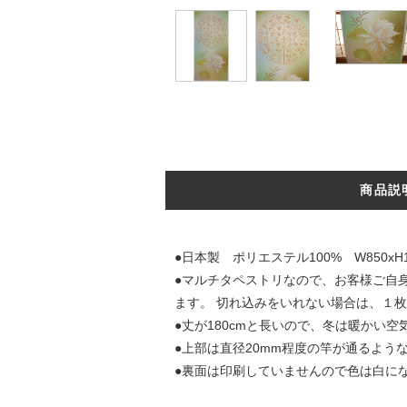
商品説
●日本製 ポリエステル100% W850
●マルチタペストリなので、お客様ご自
ます。 切れ込みをいれない場合は、１
●丈が180cmと長いので、冬は暖かい
●上部は直径20mm程度の竿が通るよう
●裏面は印刷していませんので色は白に