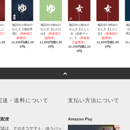
ゆの
施設向け綿ゆの
施設向け綿ゆの
施設向け綿ゆの
施設向け綿ゆの
施
んじ
れん大【濃紺男
れん大【わさび
れん大【えんじ
れん大【えんじ
加工
湯】
（防炎加工
ゆ】
（防炎加工
女（温泉マー
女】
（防炎加工
男
処理済）
処理済）
ク）】
（防炎加
処理済）
,00
12,100円(税1,10
11,000円(税1,00
工処理済）
11,000円(税1,00
11
0円)
0円)
12,100円(税1,10
0円)
0円)
配送・送料について
支払い方法について
宅配便
Amazon Pay
配送は、クロネコヤマト、ゆうパッ