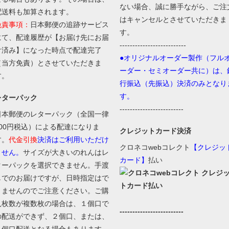
ない場合、誠に勝手ながら、ご注
配送料も加算されます。
はキャンセルとさせていただきま
免責事項：
日本郵便の追跡サービス
す。
にて、配達履歴が【お届け先にお届
--------------------------
け済み】になった時点で配達完了
●オリジナルオーダー製作（フル
（当方免責）とさせていただきま
ーダー・セミオーダー共に）は、
す。
行振込（先振込）決済のみとなり
す。
レターパック
-------------------------
日本郵便のレターパック（全国一律
600円税込）による配達になりま
クレジットカード決済
す。
代金引換
決済はご利用いただけ
クロネコwebコレクト
【クレジッ
ません。
サイズが大きいのれんはレ
カード】
払い
ターパックを選択できません。手渡
しでのお届けですが、日時指定はで
きませんのでご注意ください。ご購
入枚数が複数枚の場合は、１個口で
-------------------------
の配送ができず、２個口、または、