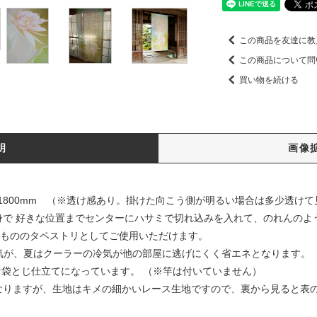
この商品を友達に教
この商品について問
買い物を続ける
明
画像
xH1800mm （※透け感あり。掛けた向こう側が明るい場合は多少透け
身で 好きな位置までセンターにハサミで切れ込みを入れて、のれんのよ
枚もののタペストリとしてご使用いただけます。
空気が、夏はクーラーの冷気が他の部屋に逃げにくく省エネとなります。
な袋とじ仕立てになっています。 （※竿は付いていません）
なりますが、生地はキメの細かいレース生地ですので、裏から見ると表