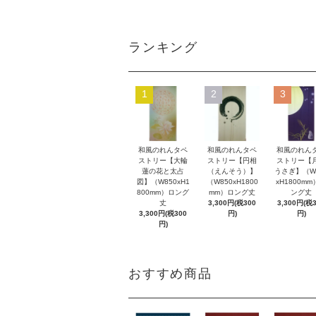
ランキング
1
2
3
和風のれんタペ
和風のれんタペ
和風のれん
ストリー【大輪
ストリー【円相
ストリー【
蓮の花と太占
（えんそう）】
うさぎ】（W
図】（W850xH1
（W850xH1800
xH1800m
800mm）ロング
mm）ロング丈
ング丈
丈
3,300円(税300
3,300円(税
3,300円(税300
円)
円)
円)
おすすめ商品