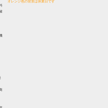
オレンジ色の背景は休業日です
料
確
機
発
商
度