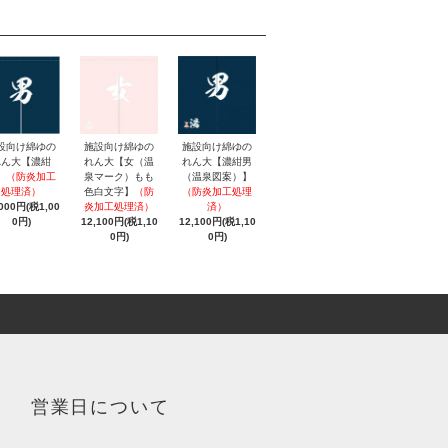
施設向け綿ゆの
設向け綿ゆの
施設向け綿ゆの
れん大【女（温
れん大【濃紺
れん大【濃紺男
泉マーク）もも
】
（防炎加工
（温泉図案）】
色白文字】
（防
処理済）
（防炎加工処理
炎加工処理済）
,000円(税1,00
済）
12,100円(税1,10
0円)
12,100円(税1,10
0円)
0円)
営業日について