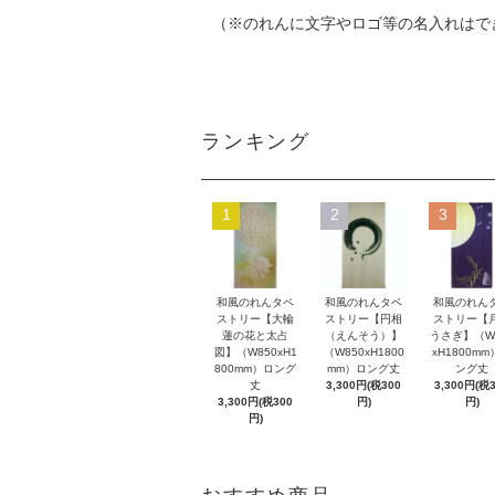
（※のれんに文字やロゴ等の名入れはで
ランキング
1
2
3
和風のれんタペ
和風のれんタペ
和風のれん
ストリー【大輪
ストリー【円相
ストリー【
蓮の花と太占
（えんそう）】
うさぎ】（W
図】（W850xH1
（W850xH1800
xH1800m
800mm）ロング
mm）ロング丈
ング丈
丈
3,300円(税300
3,300円(税
3,300円(税300
円)
円)
円)