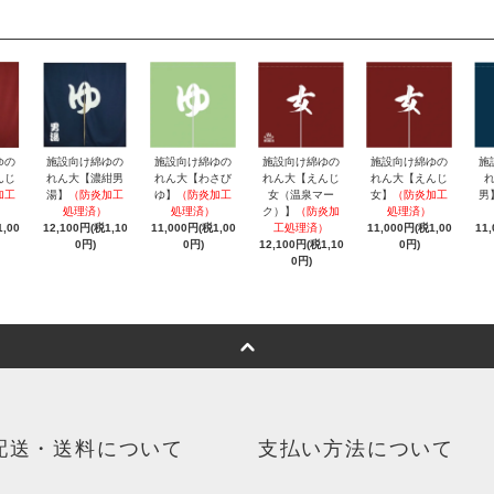
ゆの
施設向け綿ゆの
施設向け綿ゆの
施設向け綿ゆの
施設向け綿ゆの
施
んじ
れん大【濃紺男
れん大【わさび
れん大【えんじ
れん大【えんじ
加工
湯】
（防炎加工
ゆ】
（防炎加工
女（温泉マー
女】
（防炎加工
男
処理済）
処理済）
ク）】
（防炎加
処理済）
,00
12,100円(税1,10
11,000円(税1,00
工処理済）
11,000円(税1,00
11
0円)
0円)
12,100円(税1,10
0円)
0円)
配送・送料について
支払い方法について