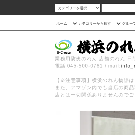
ホーム
カテゴリーから探す
グルー
業務用防炎のれん 店舗のれん 
電話:045-500-0781 / mail:
info_
【※注意事項】横浜のれん物語は
また、アマゾン内でも当店の商品
店とは一切関係ありませんのでご