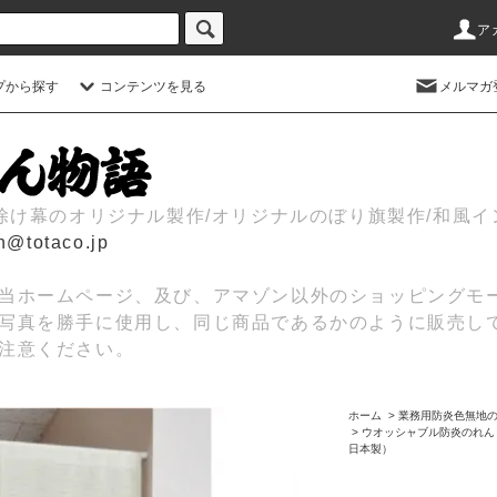
ア
プから探す
コンテンツを見る
メルマガ
日除け幕のオリジナル製作/オリジナルのぼり旗製作/和風
n@totaco.jp
当ホームページ、及び、アマゾン以外のショッピングモ
写真を勝手に使用し、同じ商品であるかのように販売し
注意ください。
ホーム
>
業務用防炎色無地
>
ウオッシャブル防炎のれん
日本製）