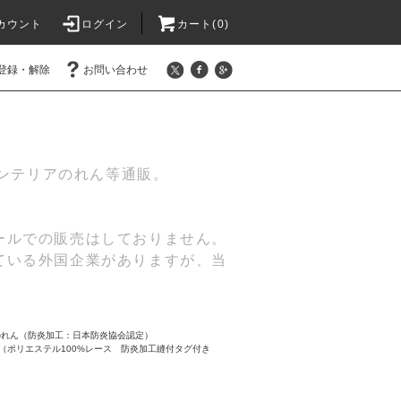
カウント
ログイン
カート(
0
)
登録・解除
お問い合わせ
インテリアのれん等通販。
ールでの販売はしておりません。
ている外国企業がありますが、当
のれん（防炎加工：日本防炎協会認定）
（ポリエステル100%レース 防炎加工縫付タグ付き