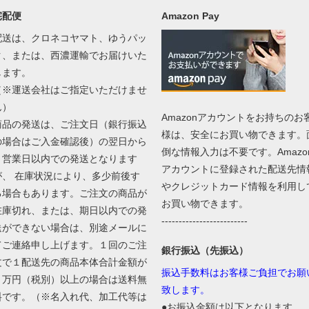
宅配便
Amazon Pay
配送は、クロネコヤマト、ゆうパッ
ク、または、西濃運輸でお届けいた
します。
（※運送会社はご指定いただけませ
ん）
Amazonアカウントをお持ちのお
商品の発送は、ご注文日（銀行振込
様は、安全にお買い物できます。
の場合はご入金確認後）の翌日から
倒な情報入力は不要です。Amazo
４営業日以内での発送となります
アカウントに登録された配送先情
が、 在庫状況により、多少前後す
やクレジットカード情報を利用し
る場合もあります。ご注文の商品が
お買い物できます。
在庫切れ、または、期日以内での発
-------------------------
送ができない場合は、別途メールに
てご連絡申し上げます。１回のご注
銀行振込（先振込）
文で１配送先の商品本体合計金額が
振込手数料はお客様ご負担でお願
２万円（税別）以上の場合は送料無
致します。
料です。（※名入れ代、加工代等は
●お振込金額は以下となります。