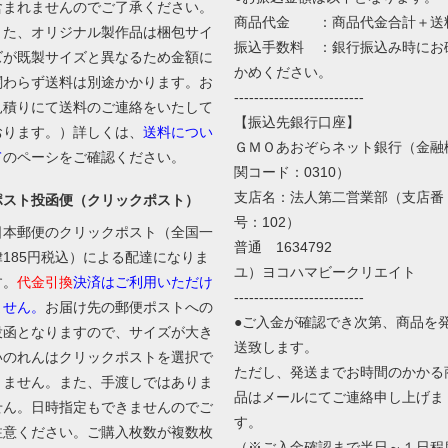
含まれませんのでご了承ください。
商品代金 ：商品代金合計＋送
また、オリジナル製作品は梱包サイ
振込手数料 ：銀行振込み時にお
ズが既製サイズと異なるため金額に
かめください。
関わらず送料は別途かかります。お
--------------------------
見積りにて送料のご連絡をいたして
【振込先銀行口座】
おります。）
詳しくは、
送料につい
ＧＭＯあおぞらネット銀行（金融
て
のペーシをご確認ください。
関コード：0310）
支店名：法人第二営業部（支店番
ポスト投函便（クリックポスト）
号：102）
日本郵便のクリックポスト（全国一
普通 1634792
律185円税込）による配達になりま
ユ）ヨコハマビークリエイト
す。
代金引換
決済はご利用いただけ
--------------------------
ません。
お届け先の郵便ポストへの
●ご入金が確認でき次第、商品を
投函となりますので、サイズが大き
送致します。
いのれんはクリックポストを選択で
ただし、発送までお時間のかかる
きません。また、手渡しではありま
品はメールにてご連絡申し上げま
せん。日時指定もできませんのでご
す。
注意ください。ご購入枚数が複数枚
（※ご入金確認まで半日～１日程