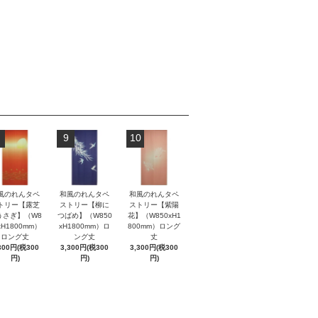
9
10
風のれんタペ
和風のれんタペ
和風のれんタペ
トリー【露芝
ストリー【柳に
ストリー【紫陽
うさぎ】（W8
つばめ】（W850
花】（W850xH1
xH1800mm）
xH1800mm）ロ
800mm）ロング
ロング丈
ング丈
丈
300円(税300
3,300円(税300
3,300円(税300
円)
円)
円)