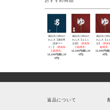
おすすめ商品
施設向け綿ゆの
施設向け綿ゆの
施設向け綿
れん大【濃紺男
れん大【えんじ
れん大【え
（温泉マー
女湯】
（防炎加
ゆ】
（防炎
ク）】
（防炎加
工処理済）
処理済）
工処理済）
12,100円(税1,10
11,000円(税1
12,100円(税1,10
0円)
0円)
0円)
返品について