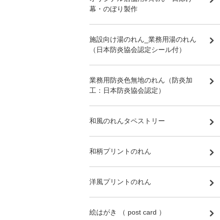
幕・のぼり製作
施設向け湯のれん_業務用湯のれん
（日本防炎協会認定シール付）
業務用防炎色無地のれん（防炎加
工：日本防炎協会認定）
和風のれんタペストリー
和柄プリントのれん
洋風プリントのれん
絵はがき （ post card ）