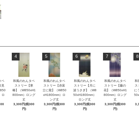
4
5
6
7
8
タペ
和風のれんタペ
和風のれんタペ
和風のれんタペ
和風のれんタペ
和
月見
ストリー【寒
ストリー【赤富
ストリー【月に
ストリー【藤の
ス
850
椿】（W850xH1
士に龍】（W850
波うさぎ】（W8
花】（W850xH1
に
m）ロ
800mm）ロング
xH1800mm）ロ
50xH1800mm）
800mm）ロング
50
丈
ング丈
ロング丈
丈
300
3,300円(税300
3,300円(税300
3,300円(税300
3,300円(税300
3,
円)
円)
円)
円)