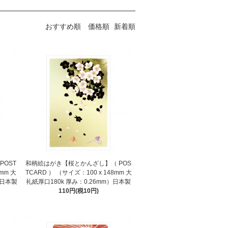
おすすめ順
価格順
新着順
POST
和柄絵はがき【桜とかんざし】（ POS
mm 大
TCARD ） （サイズ：100 x 148mm 大
）日本製
礼紙厚口180k 厚み：0.26mm）日本製
110円(税10円)