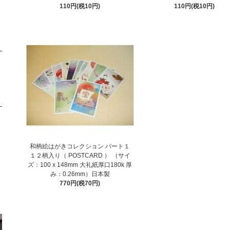
110円(税10円)
110円(税10円)
和柄絵はがきコレクション パート１
１２柄入り（ POSTCARD ） （サイ
ズ：100 x 148mm 大礼紙厚口180k 厚
み：0.26mm）日本製
770円(税70円)