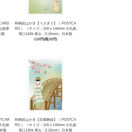
CARD
和柄絵はがき【うさぎ２】（ POSTCA
大礼紙厚
RD ） （サイズ：100 x 148mm 大礼紙
本製
厚口180k 厚み：0.26mm）日本製
110円(税10円)
TCAR
和柄絵はがき【京都舞妓】（ POSTCA
 大礼紙
RD ） （サイズ：100 x 148mm 大礼紙
日本製
厚口180k 厚み：0.26mm）日本製