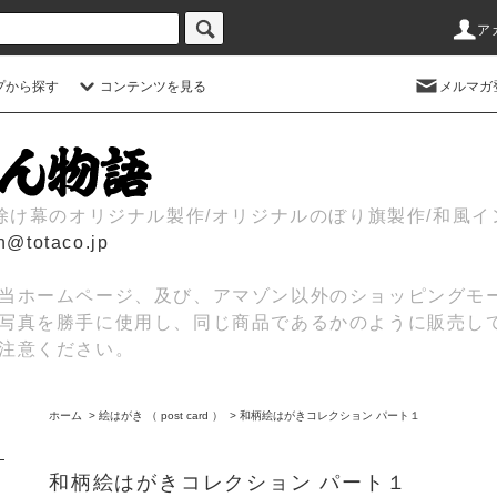
ア
プから探す
コンテンツを見る
メルマガ
日除け幕のオリジナル製作/オリジナルのぼり旗製作/和風
n@totaco.jp
当ホームページ、及び、アマゾン以外のショッピングモ
写真を勝手に使用し、同じ商品であるかのように販売し
注意ください。
ホーム
>
絵はがき （ post card ）
>
和柄絵はがきコレクション パート１
和柄絵はがきコレクション パート１