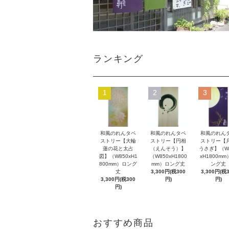
ランキング
1
2
3
和風のれんタペ
和風のれんタペ
和風のれん
ストリー【大輪
ストリー【円相
ストリー【
蓮の花と太占
（えんそう）】
うさぎ】（W
図】（W850xH1
（W850xH1800
xH1800m
800mm）ロング
mm）ロング丈
ング丈
丈
3,300円(税300
3,300円(税
3,300円(税300
円)
円)
円)
おすすめ商品