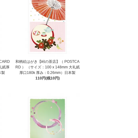
CARD
和柄絵はがき【峠の茶店】（ POSTCA
大礼紙厚
RD ） （サイズ：100 x 148mm 大礼紙
本製
厚口180k 厚み：0.26mm）日本製
110円(税10円)