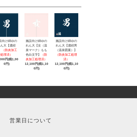
施設向け綿ゆの
設向け綿ゆの
施設向け綿ゆの
れん大【女（温
れん大【濃紺
れん大【濃紺男
泉マーク）もも
】
（防炎加工
（温泉図案）】
色白文字】
（防
処理済）
（防炎加工処理
炎加工処理済）
,000円(税1,00
済）
12,100円(税1,10
0円)
12,100円(税1,10
0円)
0円)
営業日について