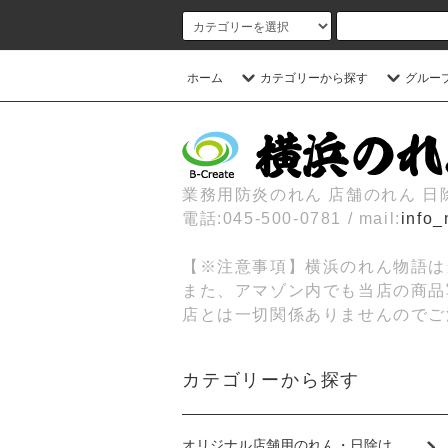
ホーム
カテゴリーから探す
グルー
業務用防炎のれん 店舗のれん 
電話:045-500-0781 / mail:
info_
【※注意事項】横浜のれん物語は
また、アマゾン内でも当店の商品
店とは一切関係ありませんのでご
カテゴリーから探す
オリジナル店舗用のれん・日除け