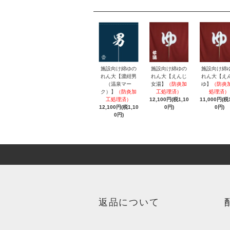
施設向け綿ゆの
施設向け綿ゆの
施設向け綿
れん大【濃紺男
れん大【えんじ
れん大【え
（温泉マー
女湯】
（防炎加
ゆ】
（防炎
ク）】
（防炎加
工処理済）
処理済）
工処理済）
12,100円(税1,10
11,000円(税1
12,100円(税1,10
0円)
0円)
0円)
返品について