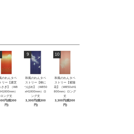
9
10
風のれんタペ
和風のれんタペ
和風のれんタペ
トリー【露芝
ストリー【柳に
ストリー【紫陽
うさぎ】（W8
つばめ】（W850
花】（W850xH1
xH1800mm）
xH1800mm）ロ
800mm）ロング
ロング丈
ング丈
丈
300円(税300
3,300円(税300
3,300円(税300
円)
円)
円)