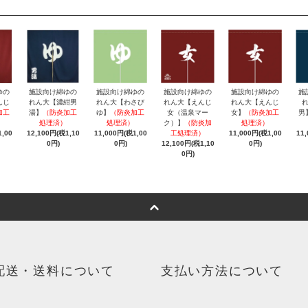
ゆの
施設向け綿ゆの
施設向け綿ゆの
施設向け綿ゆの
施設向け綿ゆの
施
んじ
れん大【濃紺男
れん大【わさび
れん大【えんじ
れん大【えんじ
加工
湯】
（防炎加工
ゆ】
（防炎加工
女（温泉マー
女】
（防炎加工
男
処理済）
処理済）
ク）】
（防炎加
処理済）
,00
12,100円(税1,10
11,000円(税1,00
工処理済）
11,000円(税1,00
11
0円)
0円)
12,100円(税1,10
0円)
0円)
配送・送料について
支払い方法について