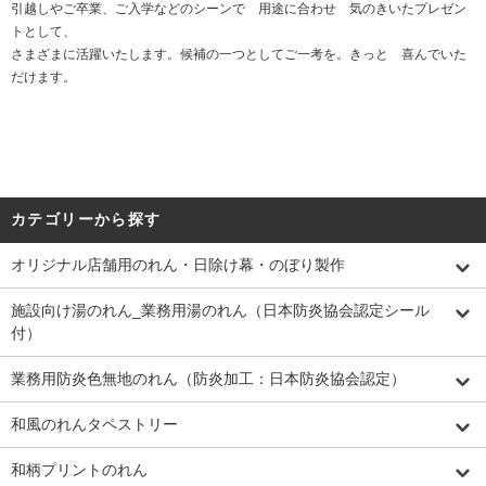
引越しやご卒業、ご入学などのシーンで 用途に合わせ 気のきいたプレゼン
トとして、
さまざまに活躍いたします。候補の一つとしてご一考を。きっと 喜んでいた
だけます。
カテゴリーから探す
オリジナル店舗用のれん・日除け幕・のぼり製作
施設向け湯のれん_業務用湯のれん（日本防炎協会認定シール
付）
業務用防炎色無地のれん（防炎加工：日本防炎協会認定）
和風のれんタペストリー
和柄プリントのれん