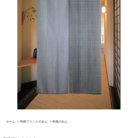
ホーム
>
和柄プリントのれん
>
和風のれん