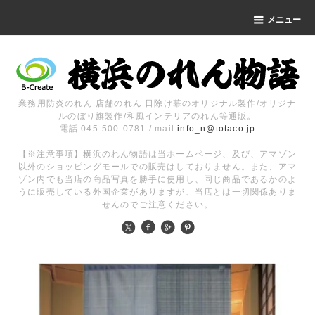
メニュー
業務用防炎のれん 店舗のれん 日除け幕のオリジナル製作/オリジナ
ルのぼり旗製作/和風インテリアのれん等通販。
電話:045-500-0781 / mail:
info_n@totaco.jp
【※注意事項】横浜のれん物語は当ホームページ、及び、アマゾン
以外のショッピングモールでの販売はしておりません。また、アマ
ゾン内でも当店の商品写真を勝手に使用し、同じ商品であるかのよ
うに販売している外国企業がありますが、当店とは一切関係ありま
せんのでご注意ください。