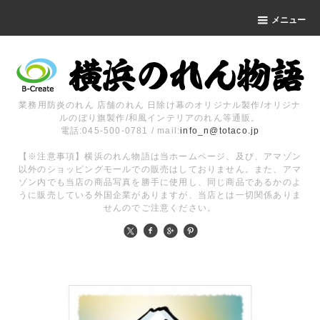
メニュー
業務用防炎のれん 店舗のれん 日除け幕のオリジナル製作/オリジナ
ルのぼり旗製作/和風インテリアのれん等通販。
電話:045-500-0781 / mail:
info_n@totaco.jp
【※注意事項】横浜のれん物語は当ホームページ、及び、アマゾン
以外のショッピングモールでの販売はしておりません。また、アマ
ゾン内でも当店の商品写真を勝手に使用し、同じ商品であるかのよ
うに販売している外国企業がありますが、当店とは一切関係ありま
せんのでご注意ください。