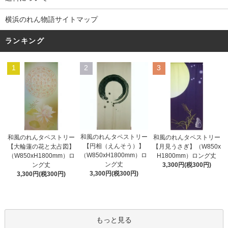
横浜のれん物語サイトマップ
ランキング
1
2
3
和風のれんタペストリー
和風のれんタペストリー
和風のれんタペストリー
【円相（えんそう）】
【大輪蓮の花と太占図】
【月見うさぎ】（W850x
（W850xH1800mm）ロ
（W850xH1800mm）ロ
H1800mm）ロング丈
ング丈
ング丈
3,300円(税300円)
3,300円(税300円)
3,300円(税300円)
もっと見る