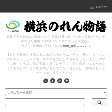
メニュー
業務用防炎のれん 店舗のれん 日除け幕のオリジナル製作/オリジナ
ルのぼり旗製作/和風インテリアのれん等通販。
電話:045-500-0781 / mail:
info_n@totaco.jp
【※注意事項】横浜のれん物語は当ホームページ、及び、アマゾン
以外のショッピングモールでの販売はしておりません。また、アマ
ゾン内でも当店の商品写真を勝手に使用し、同じ商品であるかのよ
うに販売している外国企業がありますが、当店とは一切関係ありま
せんのでご注意ください。