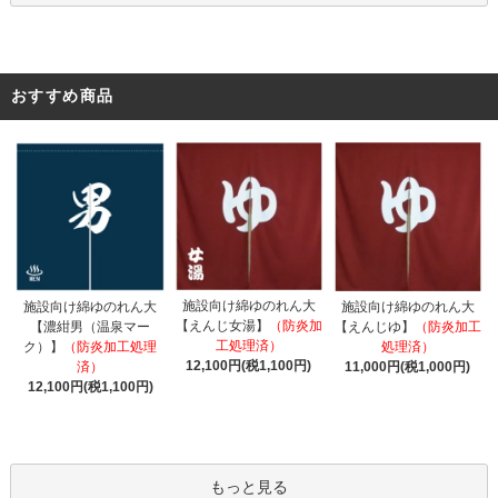
おすすめ商品
施設向け綿ゆのれん大
施設向け綿ゆのれん大
施設向け綿ゆのれん大
【えんじ女湯】
（防炎加
【濃紺男（温泉マー
【えんじゆ】
（防炎加工
工処理済）
ク）】
（防炎加工処理
処理済）
12,100円(税1,100円)
済）
11,000円(税1,000円)
12,100円(税1,100円)
もっと見る