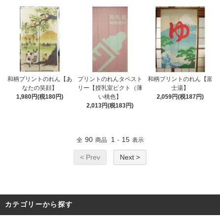
和柄プリントのれん【あ
プリントのれんタペスト
和柄プリントのれん【富
なたの笑顔】
リー【授乳室ピクト（薄
士湯】
1,980円(税180円)
い桃色】
2,059円(税187円)
2,013円(税183円)
90
1
15
全
商品
-
表示
< Prev
Next >
カテゴリーから探す